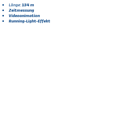
134 m
Länge:
Zeitmessung
Videoanimation
Running-Light-Effekt